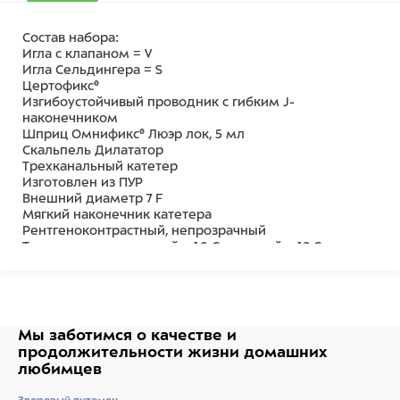
Состав набора:
Игла с клапаном = V
Игла Сельдингера = S
Цертофикс®
Изгибоустойчивый проводник с гибким J-
наконечником
Шприц Омнификс® Люэр лок, 5 мл
Скальпель Дилататор
Трехканальный катетер
Изготовлен из ПУР
Внешний диаметр 7 F
Мягкий наконечник катетера
Рентгеноконтрастный, непрозрачный
Три канала: дистальный = 16 G; средний = 12 G;
проксимальный = 12 G
С коннекторами СэйфСайт
Разметка для контроля положения катетера
Цветовая кодировка коннекторов Люэр лок
Фиксирующие крылья в месте соединения каналов
Мы заботимся о качестве
и
для предупреждения смещения катетера
продолжительности жизни
домашних
Передвижные регулируемые крылья для надежной
любимцев
фиксации у места пункции (только катетеры длиной
20 и 30 см)