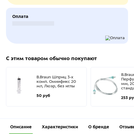
Оплата
Безналичный расчет
С этим товаром обычно покупают
B.Bra
B.Braun Шприц 3-х
Перфу
комп. Омнификс 20
мм, 20
мл, Люэр, без иглы
станд
50 руб
253 р
Описание
Характеристики
О бренде
Отзыв