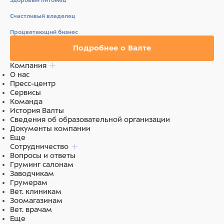
Здоровый питомец
Соединительный ЭКГ-кабель
Счастливый владелец
Процветающий бизнес
Подробнее о Валте
Компания
О нас
Пресс-центр
Сервисы
Команда
История Валты
Сведения об образовательной организации
Документы компании
Еще
Сотрудничество
Вопросы и ответы
Груминг салонам
Заводчикам
Грумерам
Вет. клиникам
Зоомагазинам
Вет. врачам
Еще