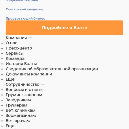
Здоровый питомец
20 и 30 см)
Соединительный ЭКГ-кабель
Счастливый владелец
Процветающий бизнес
Подробнее о Валте
Компания
О нас
Пресс-центр
Сервисы
Команда
История Валты
Сведения об образовательной организации
Документы компании
Еще
Сотрудничество
Вопросы и ответы
Груминг салонам
Заводчикам
Грумерам
Вет. клиникам
Зоомагазинам
Вет. врачам
Еще