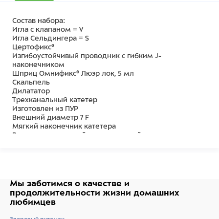
Состав набора:
Игла с клапаном = V
Игла Сельдингера = S
Цертофикс®
Изгибоустойчивый проводник с гибким J-
наконечником
Шприц Омнификс® Люэр лок, 5 мл
Скальпель
Дилататор
Трехканальный катетер
Изготовлен из ПУР
Внешний диаметр 7 F
Мягкий наконечник катетера
Рентгенконтрастный, непрозрачный
Три канала: дистальный = 16 G; средний = 18 G;
проксимальный = 18 G
С коннекторами СэйфСайт
Разметка для контроля положения катетера
Цветовая кодировка коннекторов Люэр лок
Мы заботимся о качестве
и
Фиксирующие крылья в месте соединения каналов
продолжительности жизни
домашних
для предупреждения смещения катетера
любимцев
Передвижные регулируемые крылья для надежной
фиксации у места пункции (только катетеры длиной