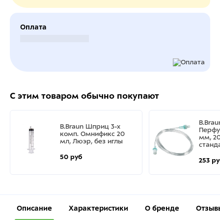
Оплата
Безналичный расчет
С этим товаром обычно покупают
B.Bra
B.Braun Шприц 3-х
Перфу
комп. Омнификс 20
мм, 20
мл, Люэр, без иглы
станд
50 руб
253 р
Описание
Характеристики
О бренде
Отзыв