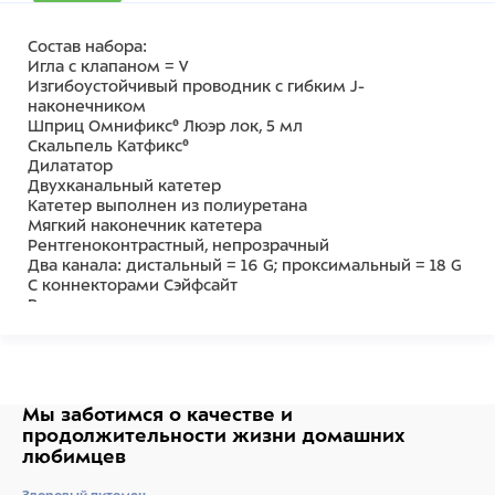
Состав набора:
Игла с клапаном = V
Изгибоустойчивый проводник с гибким J-
наконечником
Шприц Омнификс® Люэр лок, 5 мл
Скальпель Катфикс®
Дилататор
Двухканальный катетер
Катетер выполнен из полиуретана
Мягкий наконечник катетера
Рентгеноконтрастный, непрозрачный
Два канала: дистальный = 16 G; проксимальный = 18 G
С коннекторами Сэйфсайт
Разметка для контроля положения катетера
Цветовая кодировка коннекторов Люэр лок
Фиксирующие крылья в месте соединения каналов
для предупреждения смещения катетера
Передвижные фиксирующие крылья для надежной
фиксации у места пункции (только катетеры длиной
Мы заботимся о качестве
и
20 и 30 см)
продолжительности жизни
домашних
Соединительный ЭКГ-кабель
любимцев