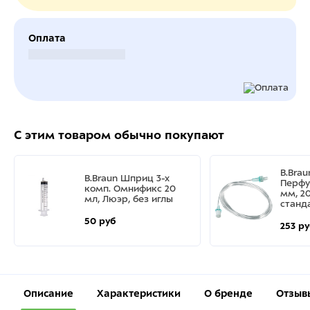
Оплата
Безналичный расчет
С этим товаром обычно покупают
B.Bra
B.Braun Шприц 3-х
Перфу
комп. Омнификс 20
мм, 20
мл, Люэр, без иглы
станд
50 руб
253 р
Описание
Характеристики
О бренде
Отзыв