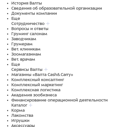
История Валты
Сведения об образовательной организации
Документы компании
Еще
Сотрудничество
Вопросы и ответы
Груминг салонам
Заводчикам
Грумерам
Вет. клиникам
Зоомагазинам
Вет. врачам
Еще
Сервисы Валты
Магазины «Валта Cash&Carry»
Комплексный консалтинг
Комплексный маркетинг
Комплексная логистика
Академия зообизнеса
Финансирование операционной деятельности
Каталог
Корма
Лакомства
Игрушки
Аксессуары