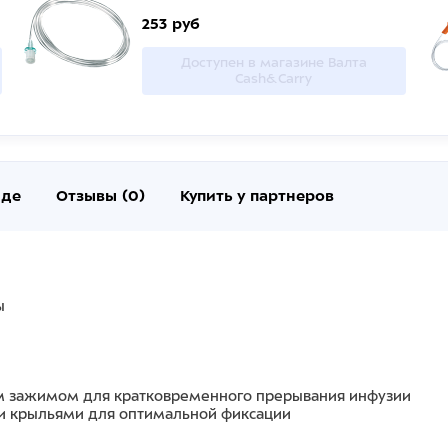
253 руб
Доступен в магазине Валта
Cash&Carry
нде
Отзывы (0)
Купить у партнеров
ы
им зажимом для кратковременного прерывания инфузии
ми крыльями для оптимальной фиксации