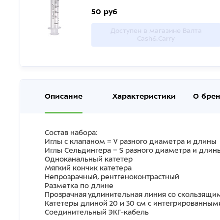
50 руб
Доступен в магазине Валта
Cash&Carry
Описание
Характеристики
О бре
Состав набора:
Иглы с клапаном = V разного диаметра и длины
Иглы Сельдингера = S разного диаметра и длин
Одноканальный катетер
Мягкий кончик катетера
Непрозрачный, рентгеноконтрастный
Разметка по длине
Прозрачная удлинительная линия со скользящ
Катетеры длиной 20 и 30 см с интегрированны
Соединительный ЭКГ-кабель