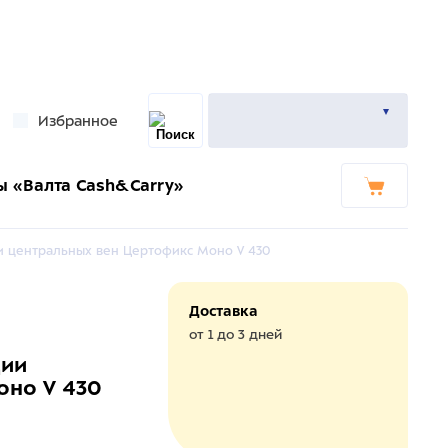
Избранное
ы «Валта Cash&Carry»
ии центральных вен Цертофикс Моно V 430
Доставка
от 1 до 3 дней
ции
оно V 430