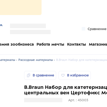
я.
''
Сравнение
''
емия зообизнеса
Работа мечты
Контакты
Магазин
атериалы -
Расходные материалы -
B.Braun Набор для катетеризац
В сравнение
В избранное
B.Braun Набор для катетериза
центральных вен Цертофикс М
Загрузка информации
Арт. : 45003