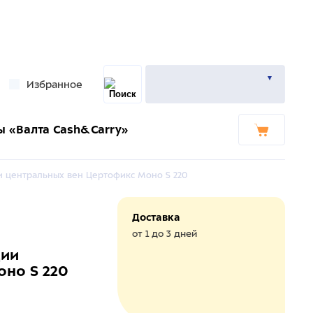
Избранное
ы «Валта Cash&Carry»
и центральных вен Цертофикс Моно S 220
Доставка
от 1 до 3 дней
ции
но S 220