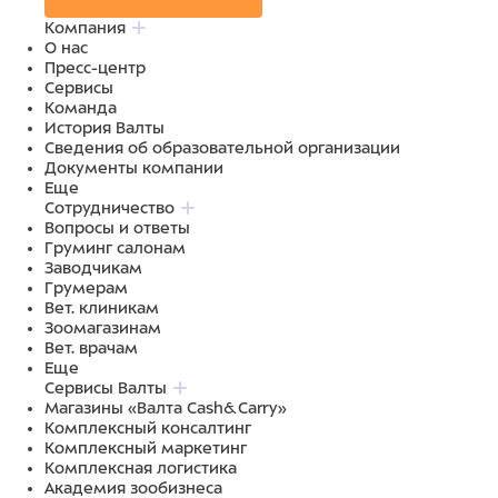
Компания
О нас
Пресс-центр
Сервисы
Команда
История Валты
Сведения об образовательной организации
Документы компании
Еще
Сотрудничество
Вопросы и ответы
Груминг салонам
Заводчикам
Грумерам
Вет. клиникам
Зоомагазинам
Вет. врачам
Еще
Сервисы Валты
Магазины «Валта Cash&Carry»
Комплексный консалтинг
Комплексный маркетинг
Комплексная логистика
Академия зообизнеса