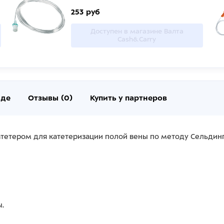
253 руб
Доступен в магазине Валта
Cash&Carry
нде
Отзывы (0)
Купить у партнеров
атетером для катетеризации полой вены по методу Сельдин
ы.