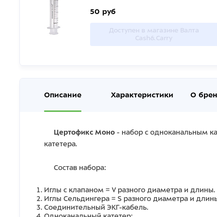
50 руб
Доступен в магазине Валта
Cash&Carry
Описание
Характеристики
О бре
Цертофикс Моно
- набор с одноканальным к
катетера.
Состав набора:
Иглы с клапаном = V разного диаметра и длины.
Иглы Сельдингера = S разного диаметра и длин
Соединительный ЭКГ-кабель.
Одноканальный катетер: