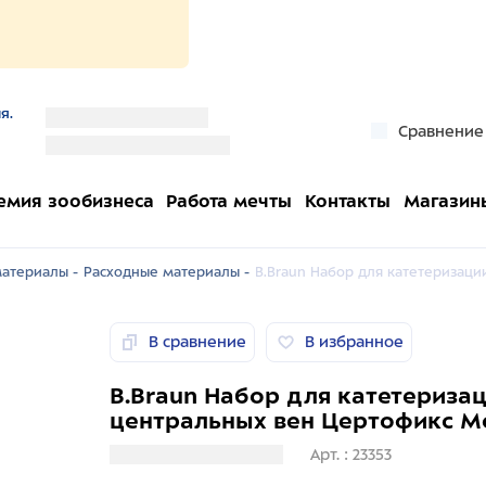
я.
''
Сравнение
''
емия зообизнеса
Работа мечты
Контакты
Магазин
атериалы -
Расходные материалы -
B.Braun Набор для катетеризаци
В сравнение
В избранное
B.Braun Набор для катетериза
центральных вен Цертофикс Мо
Загрузка информации
Арт. : 23353