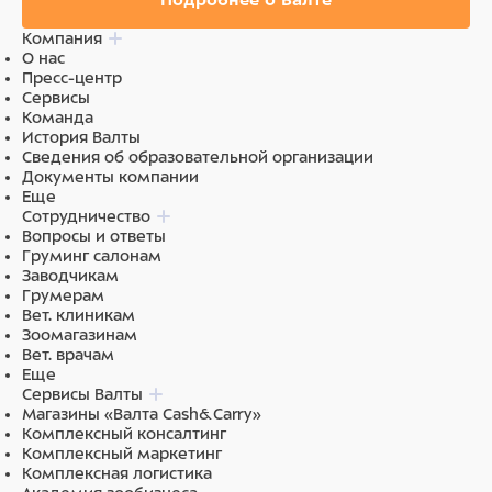
Подробнее о Валте
Компания
О нас
Пресс-центр
Сервисы
Команда
История Валты
Сведения об образовательной организации
Документы компании
Еще
Сотрудничество
Вопросы и ответы
Груминг салонам
Заводчикам
Грумерам
Вет. клиникам
Зоомагазинам
Вет. врачам
Еще
Сервисы Валты
Магазины «Валта Cash&Carry»
Комплексный консалтинг
Комплексный маркетинг
Комплексная логистика