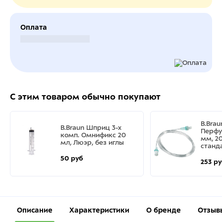
Оплата
Безналичный расчет
С этим товаром обычно покупают
B.Bra
B.Braun Шприц 3-х
Перфу
комп. Омнификс 20
мм, 20
мл, Люэр, без иглы
станд
50 руб
253 р
Описание
Характеристики
О бренде
Отзыв