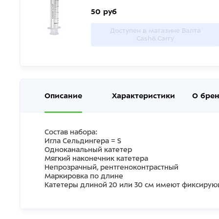
50 руб
Доступен в магазине Валта
Cash&Carry
Описание
Характеристики
О бре
Состав набора:
Игла Сельдингера = S
Одноканальный катетер
Мягкий наконечник катетера
Непрозрачный, рентгеноконтрастный
Маркировка по длине
Катетеры длиной 20 или 30 см имеют фиксиру