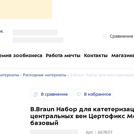
я.
''
Сравнение
''
емия зообизнеса
Работа мечты
Контакты
Магазин
атериалы -
Расходные материалы -
B.Braun Набор для катетеризаци
В сравнение
В избранное
B.Braun Набор для катетериза
центральных вен Цертофикс Мо
базовый
Загрузка информации
Арт. : 467807