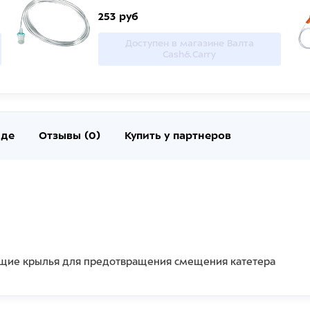
253 руб
Доступен в магазине Валта
Cash&Carry
нде
Отзывы (0)
Купить у партнеров
ющие крылья для предотвращения смещения катетера