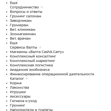
Еще
Сотрудничество
Вопросы и ответы
Груминг салонам
Заводчикам
Грумерам
Вет. клиникам
Зоомагазинам
Вет. врачам
Еще
Сервисы Валты
Магазины «Валта Cash&Carry»
Комплексный консалтинг
Комплексный маркетинг
Комплексная логистика
Академия зообизнеса
Финансирование операционной деятельности
Каталог
Корма
Лакомства
Игрушки
Аксессуары
Гигиена и уход
Груминг
Наполнители и туалеты