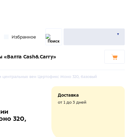
Избранное
ы «Валта Cash&Carry»
и центральных вен Цертофикс Моно 320, базовый
Доставка
от 1 до 3 дней
ции
но 320,