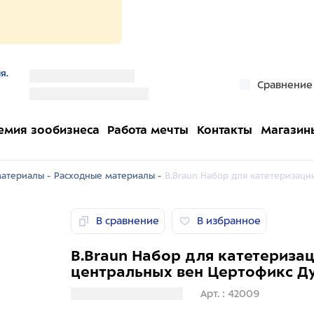
я.
''
Сравнение
''
емия зообизнеса
Работа мечты
Контакты
Магазин
атериалы -
Расходные материалы -
B.Braun Набор для катетеризаци
В сравнение
В избранное
B.Braun Набор для катетериза
центральных вен Цертофикс Ду
Загрузка информации
Арт. : 42009