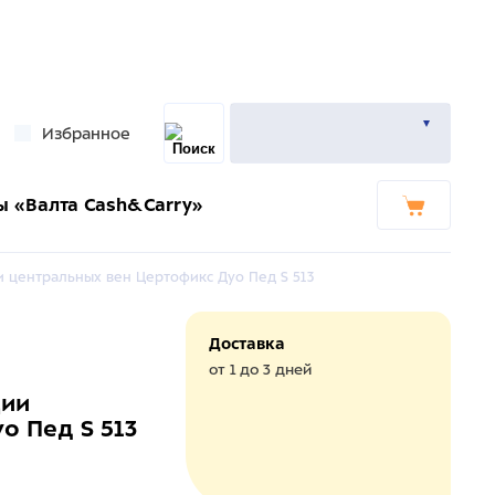
Избранное
ы «Валта Cash&Carry»
и центральных вен Цертофикс Дуо Пед S 513
Доставка
от 1 до 3 дней
ции
о Пед S 513