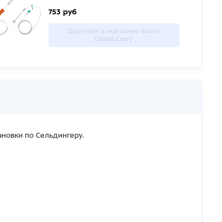
753 руб
Доступен в магазине Валта
Cash&Carry
новки по Сельдингеру.