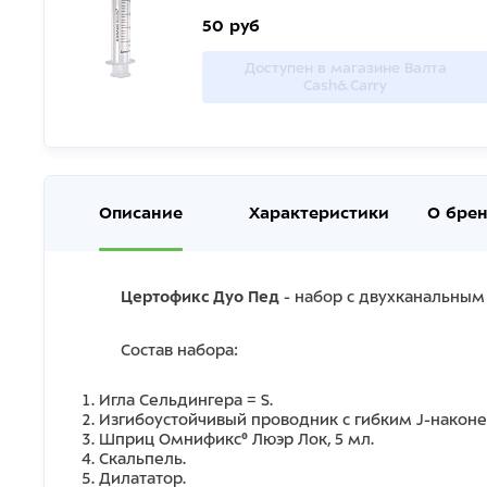
50 руб
Доступен в магазине Валта
Cash&Carry
Описание
Характеристики
О бре
Цертофикс Дуо Пед
- набор с двухканальным
Состав набора:
Игла Сельдингера = S.
Изгибоустойчивый проводник с гибким J-након
Шприц Омнификс® Люэр Лок, 5 мл.
Скальпель.
Дилататор.