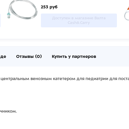
253 руб
Доступен в магазине Валта
Cash&Carry
нде
Отзывы (0)
Купить у партнеров
 центральным венозным катетером для педиатрии для поста
ечником.