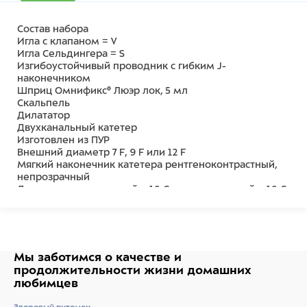
Состав набора
Игла с клапаном = V
Игла Сельдингера = S
Изгибоустойчивый проводник с гибким J-
наконечником
Шприц Омнификс® Люэр лок, 5 мл
Скальпель
Дилататор
Двухканальный катетер
Изготовлен из ПУР
Внешний диаметр 7 F, 9 F или 12 F
Мягкий наконечник катетера рентгеноконтрастный,
непрозрачный
Два канала: дистальный = 16 G; проксимальный = 16 G
С коннекторами СэйфСайт
Разметка для контроля положения катетера
Цветовая кодировка коннекторов Люэр лок
Фиксирующие крылья в месте соединения каналов
для предупреждения смещения катетера
Мы заботимся о качестве
и
Передвижные регулируемые крылья для надежной
продолжительности жизни
домашних
фиксации у места пункции (только катетеры длиной
любимцев
20 и 30 см)
Кабель для ЭКГ контроля