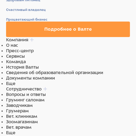
Здоровый питомец
Соединительный ЭКГ-кабель
Счастливый владелец
Процветающий бизнес
Подробнее о Валте
Компания
О нас
Пресс-центр
Сервисы
Команда
История Валты
Сведения об образовательной организации
Документы компании
Еще
Сотрудничество
Вопросы и ответы
Груминг салонам
Заводчикам
Грумерам
Вет. клиникам
Зоомагазинам
Вет. врачам
Еще