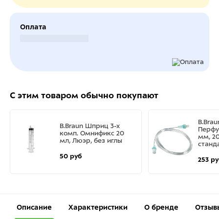
Оплата
Безналичный расчет
С этим товаром обычно покупают
B.Bra
B.Braun Шприц 3-х
Перфу
комп. Омнификс 20
мм, 20
мл, Люэр, без иглы
станд
50 руб
253 р
Описание
Характеристики
О бренде
Отзыв