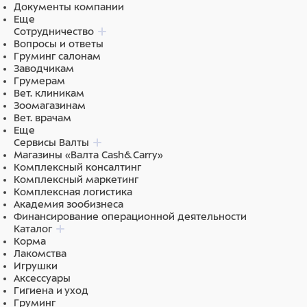
Документы компании
Еще
Сотрудничество
Вопросы и ответы
Груминг салонам
Заводчикам
Грумерам
Вет. клиникам
Зоомагазинам
Вет. врачам
Еще
Сервисы Валты
Магазины «Валта Cash&Carry»
Комплексный консалтинг
Комплексный маркетинг
Комплексная логистика
Академия зообизнеса
Финансирование операционной деятельности
Каталог
Корма
Лакомства
Игрушки
Аксессуары
Гигиена и уход
Груминг