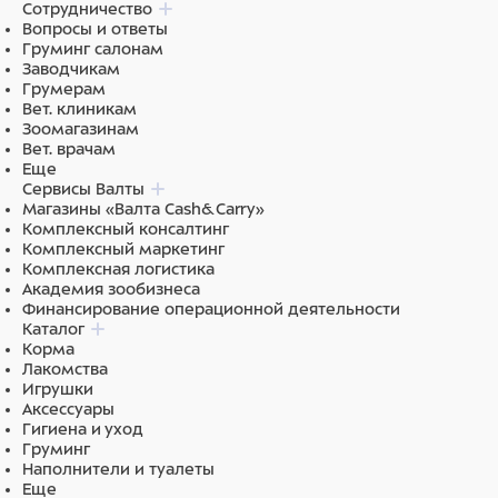
Сотрудничество
Вопросы и ответы
Груминг салонам
Заводчикам
Грумерам
Вет. клиникам
Зоомагазинам
Вет. врачам
Еще
Сервисы Валты
Магазины «Валта Cash&Carry»
Комплексный консалтинг
Комплексный маркетинг
Комплексная логистика
Академия зообизнеса
Финансирование операционной деятельности
Каталог
Корма
Лакомства
Игрушки
Аксессуары
Гигиена и уход
Груминг
Наполнители и туалеты
Еще