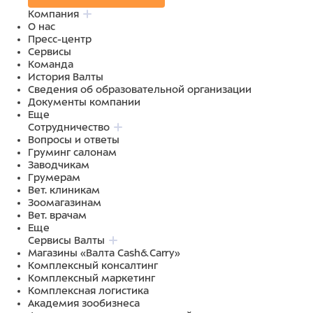
Компания
О нас
Пресс-центр
Сервисы
Команда
История Валты
Сведения об образовательной организации
Документы компании
Еще
Сотрудничество
Вопросы и ответы
Груминг салонам
Заводчикам
Грумерам
Вет. клиникам
Зоомагазинам
Вет. врачам
Еще
Сервисы Валты
Магазины «Валта Cash&Carry»
Комплексный консалтинг
Комплексный маркетинг
Комплексная логистика
Академия зообизнеса