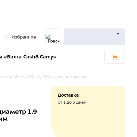
Избранное
ы «Валта Cash&Carry»
аметр 1.9 мм, 150 см; ПВХ, сдвижной зажим
Доставка
от 1 до 3 дней
диаметр 1.9
жим