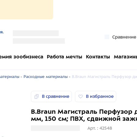
я.
''
Сравнение
''
емия зообизнеса
Работа мечты
Контакты
Магазин
атериалы -
Расходные материалы -
B.Braun Магистраль Перфузор ди
В сравнение
В избранное
B.Braun Магистраль Перфузор 
мм, 150 см; ПВХ, сдвижной за
Загрузка информации
Арт. : 42548