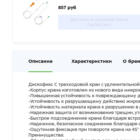
857 руб
Доступен в магазине Валта
Cash&Carry
Описание
Характеристики
О бре
Дискофикс С трехходовой кран с удлинительной
-Корпус крана изготовлен из нового вида микр
-Повышенная устойчивость к повреждающему д
-Устойчивость к разрушающему действию жиро
-Устойчивость материала крана к разрушению в
-Надежная защита от возникновения трещин, у
-Быстрое подсоединение крана благодаря встр
-Надежное, безопасное соединение благодаря с
-Ощутимая фиксация при повороте крана на 45°
Преимущества: