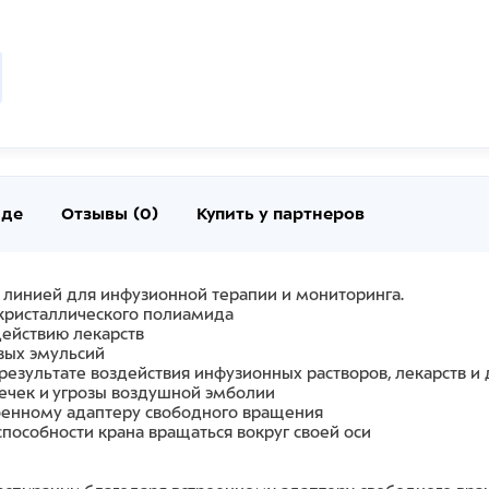
нде
Отзывы (0)
Купить у партнеров
 линией для инфузионной терапии и мониторинга.
окристаллического полиамида
ействию лекарств
вых эмульсий
 результате воздействия инфузионных растворов, лекарств 
течек и угрозы воздушной эмболии
оенному адаптеру свободного вращения
пособности крана вращаться вокруг своей оси