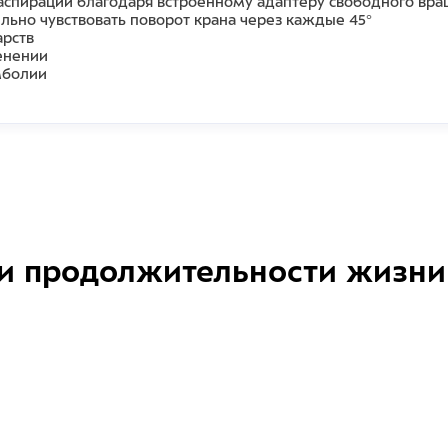
 аспирации благодаря встроенному адаптеру свободного вр
ьно чувствовать поворот крана через каждые 45°
арств
енении
мболии
и продолжительности жизни