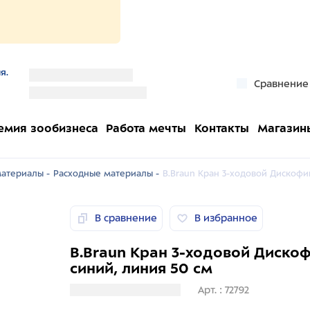
я.
''
Сравнение
''
емия зообизнеса
Работа мечты
Контакты
Магазин
атериалы -
Расходные материалы -
B.Braun Кран 3-ходовой Дискофик
В сравнение
В избранное
B.Braun Кран 3-ходовой Дискоф
синий, линия 50 см
Загрузка информации
Арт. : 72792