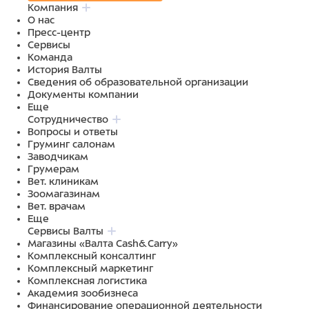
Компания
О нас
Пресс-центр
Сервисы
Команда
История Валты
Сведения об образовательной организации
Документы компании
Еще
Сотрудничество
Вопросы и ответы
Груминг салонам
Заводчикам
Грумерам
Вет. клиникам
Зоомагазинам
Вет. врачам
Еще
Сервисы Валты
Магазины «Валта Cash&Carry»
Комплексный консалтинг
Комплексный маркетинг
Комплексная логистика
Академия зообизнеса
Финансирование операционной деятельности