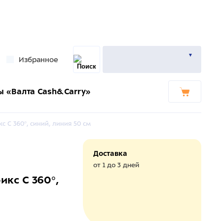
Избранное
ы «Валта Cash&Carry»
с С 360°, синий, линия 50 см
Доставка
от 1 до 3 дней
икс С 360°,