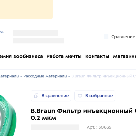
я.
''
Сравнение
''
емия зообизнеса
Работа мечты
Контакты
Магазин
атериалы -
Расходные материалы -
B.Braun Фильтр инъекционный С
В сравнение
В избранное
B.Braun Фильтр инъекционный
0.2 мкм
Загрузка информации
Арт. : 30635