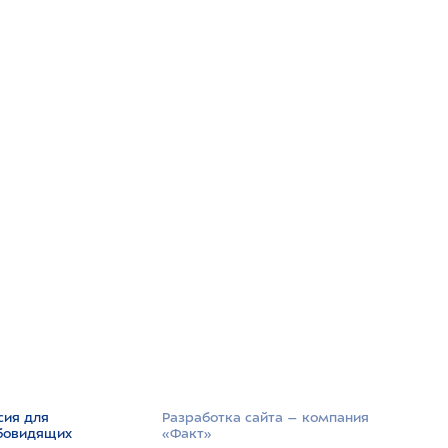
сия для
Разработка сайта –­ компания
бовидящих
«Факт»