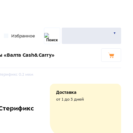
Избранное
ы «Валта Cash&Carry»
терификс 0.2 мкм
Доставка
от 1 до 3 дней
 Стерификс