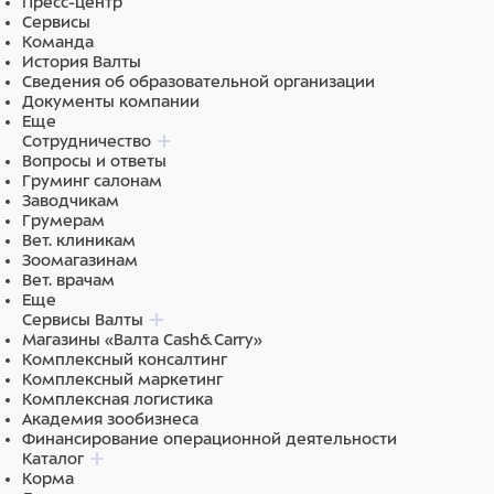
Пресс-центр
Сервисы
Команда
История Валты
Сведения об образовательной организации
Документы компании
Еще
Сотрудничество
Вопросы и ответы
Груминг салонам
Заводчикам
Грумерам
Вет. клиникам
Зоомагазинам
Вет. врачам
Еще
Сервисы Валты
Магазины «Валта Cash&Carry»
Комплексный консалтинг
Комплексный маркетинг
Комплексная логистика
Академия зообизнеса
Финансирование операционной деятельности
Каталог
Корма