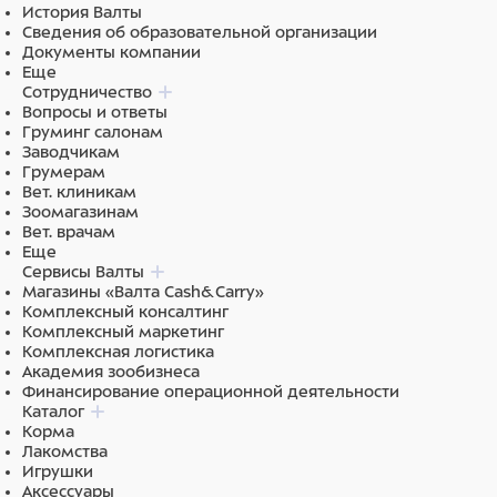
колесами.
История Валты
Сведения об образовательной организации
Документы компании
Еще
Состав
Сотрудничество
Вопросы и ответы
Груминг салонам
HPL, ЛДСП, поликарбонат
Заводчикам
Грумерам
Вет. клиникам
Зоомагазинам
Вет. врачам
Еще
Сервисы Валты
Магазины «Валта Cash&Carry»
Комплексный консалтинг
Комплексный маркетинг
Комплексная логистика
Академия зообизнеса
Финансирование операционной деятельности
Каталог
Корма
Лакомства
Игрушки
Аксессуары