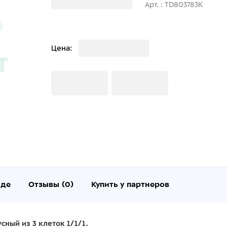
Загрузка информации
Арт. : TD803783K
Загрузка
Цена:
Загрузка
Загрузка
нде
Отзывы (0)
Купить у партнеров
сный из 3 клеток 1/1/1.