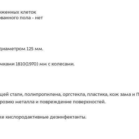
ложенных клеток
ванного пола - нет
 диаметром 125 мм.
ками 1810(1970) мм с колесами.
ей стали, полипропилена, оргстекла, пластика, кож зама 
ррозию металла и повреждение поверхностей.
же кислородактивные дезинфектанты.