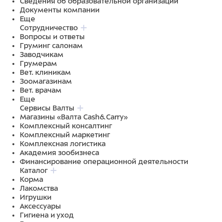
Сведения об образовательной организации
Документы компании
Еще
Сотрудничество
Вопросы и ответы
Груминг салонам
Заводчикам
Грумерам
Вет. клиникам
Зоомагазинам
Вет. врачам
Еще
Сервисы Валты
Магазины «Валта Cash&Carry»
Комплексный консалтинг
Комплексный маркетинг
Комплексная логистика
Академия зообизнеса
Финансирование операционной деятельности
Каталог
Корма
Лакомства
Игрушки
Аксессуары
Гигиена и уход