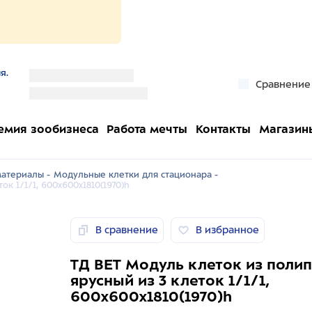
я.
''
Сравнение
''
емия зообизнеса
Работа мечты
Контакты
Магазин
атериалы -
Модульные клетки для стационара -
к 1/1/1, 600x600x1810(1970)h
В сравнение
В избранное
ТД ВЕТ Модуль клеток из полип
ярусный из 3 клеток 1/1/1,
600x600x1810(1970)h