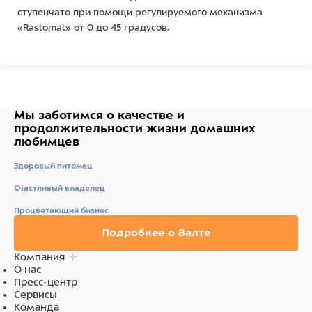
ступенчато при помощи регулируемого механизма
«Rastomat» от 0 до 45 градусов.
Габаритные размеры Д×Ш×В: 1950×600×560 мм.
Габариты упаковки Д×Ш×В: 2000х650х100 мм.
Объём упаковки, куб. м.: 0,13.
Масса, кг: 25.
Вариант каркаса - эконом.
Мы заботимся о качестве
и
Возможные цвета обивки: Бежевый, Бирюзовый,
продолжительности жизни
Салатовый, Серый мрамор, Синий.
домашних
любимцев
Здоровый питомец
Счастливый владелец
Процветающий бизнес
Подробнее о Валте
Компания
О нас
Пресс-центр
Сервисы
Команда