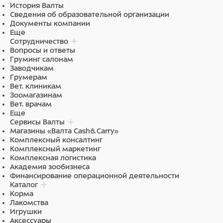
История Валты
Сведения об образовательной организации
Документы компании
Еще
Сотрудничество
Вопросы и ответы
Груминг салонам
Заводчикам
Грумерам
Вет. клиникам
Зоомагазинам
Вет. врачам
Еще
Сервисы Валты
Магазины «Валта Cash&Carry»
Комплексный консалтинг
Комплексный маркетинг
Комплексная логистика
Академия зообизнеса
Финансирование операционной деятельности
Каталог
Корма
Лакомства
Игрушки
Аксессуары