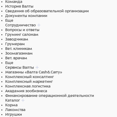
Команда
История Валты
Поставляется в собранном виде, при транспортировке
Сведения об образовательной организации
занимает одно место.
Документы компании
Еще
Основные характеристики:
Сотрудничество
Вопросы и ответы
Материал каркаса: cталь с полимерно-
Груминг салонам
порошковым покрытием.
Заводчикам
Цвет каркаса: белый.
Грумерам
Материал столешницы: нержавеющая сталь.
Вет. клиникам
Размеры столешницы: 1300х600 мм.
Зоомагазинам
Пульт электропривода: ручной.
Вет. врачам
Регулировка высоты: 240-1130 мм.
Еще
Максимальная статистическая нагрузка: 100 кг.
Сервисы Валты
Магазины «Валта Cash&Carry»
Важно: Стол поставляется на опорах, может быть
Комплексный консалтинг
дооснащен комплектом колес (приобретается
Комплексный маркетинг
отдельно).
Комплексная логистика
Академия зообизнеса
Обработка и дезинфекция поверхностей:
Финансирование операционной деятельности
Каталог
НЕ ДОПУСКАЕТСЯ уборка покрытия из нержавеющей
Корма
Лакомства
стали, полипропилена, оргстекла, пластика, кожзама и
Игрушки
ПВХ абразивными и хлорсодержащими средствами.