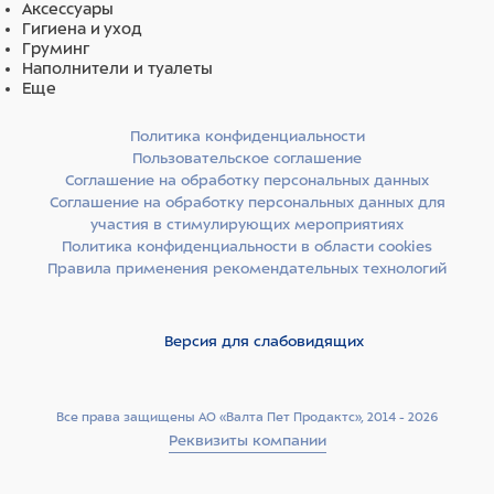
Аксессуары
отдельно).
Гигиена и уход
Груминг
Обработка и дезинфекция поверхностей:
Наполнители и туалеты
Еще
НЕ ДОПУСКАЕТСЯ уборка покрытия из нержавеющей
стали, полипропилена, оргстекла, пластика, кожзама и
Политика конфиденциальности
ПВХ абразивными и хлорсодержащими средствами.
Пользовательское соглашение
Данные средства могут вызвать коррозию металла и
Соглашение на обработку персональных данных
повреждение поверхностей.
Соглашение на обработку персональных данных для
участия в стимулирующих мероприятиях
РЕКОМЕНДУЕМ использовать: Лайна, Мелисептол, а также
Политика конфиденциальности в области cookies
кислородактивные дезинфектанты.
Правила применения рекомендательных технологий
Версия для слабовидящих
Все права защищены АО «Валта Пет Продактс», 2014 - 2026
Реквизиты компании