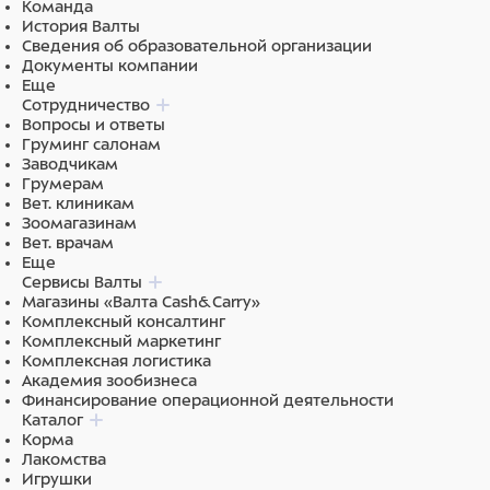
Команда
стопорными механизмами, выполненными из пластика.
История Валты
Пластиковые колеса защищают пол от механических
Сведения об образовательной организации
Документы компании
повреждений и царапин, обеспечивают маневренность
Еще
на неровных полах.
Сотрудничество
Вопросы и ответы
В базовую комплектацию стола входят:
Груминг салонам
Заводчикам
Штатив для вливаний.
Грумерам
Навесная емкость для отходов из нержавеющей
Вет. клиникам
стали.
Зоомагазинам
Вет. врачам
Основные характеристики:
Еще
Сервисы Валты
Материал каркаса: cталь с полимерно-
Магазины «Валта Cash&Carry»
порошковым покрытием.
Комплексный консалтинг
Цвет каркаса: серый.
Комплексный маркетинг
Материал столешницы: нержавеющая сталь.
Комплексная логистика
Размеры столешницы: 1500х600 мм.
Академия зообизнеса
Пульт электропривода: ручной.
Финансирование операционной деятельности
Регулировка высоты: 330-1050 мм.
Каталог
Максимальная статистическая нагрузка: 100 кг.
Корма
Лакомства
Важно:
Стол поставляется на опорах, может быть
Игрушки
дооснащен комплектом колес (приобретается