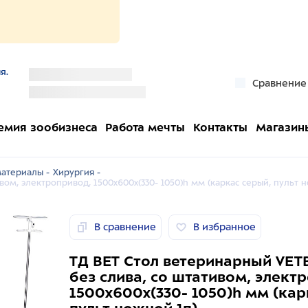
я.
''
Сравнение
''
емия зообизнеса
Работа мечты
Контакты
Магазин
атериалы -
Хирургия -
вом, электропривод, 1500x600x(330- 1050)h мм (каркас серый, пульт 
В сравнение
В избранное
ТД ВЕТ Стол ветеринарный VET
без слива, со штативом, элект
1500x600x(330- 1050)h мм (кар