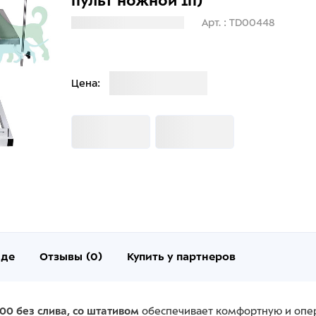
пульт ножной 1п)
Загрузка информации
Арт. : TD00448
Загрузка
Цена:
Загрузка
Загрузка
нде
Отзывы (0)
Купить у партнеров
00 без слива, со штативом
обеспечивает комфортную и опер