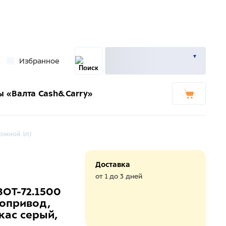
Избранное
ы «Валта Cash&Carry»
ножной 1п)
Доставка
от 1 до 3 дней
BOT-72.1500
ропривод,
кас серый,