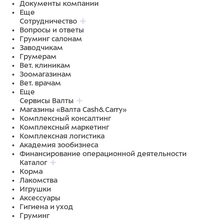
Документы компании
Еще
Сотрудничество
Вопросы и ответы
Груминг салонам
Заводчикам
Грумерам
Вет. клиникам
Зоомагазинам
Вет. врачам
Еще
Сервисы Валты
Магазины «Валта Cash&Carry»
Комплексный консалтинг
Комплексный маркетинг
Комплексная логистика
Академия зообизнеса
Финансирование операционной деятельности
Каталог
Корма
Лакомства
Игрушки
Аксессуары
Гигиена и уход
Груминг