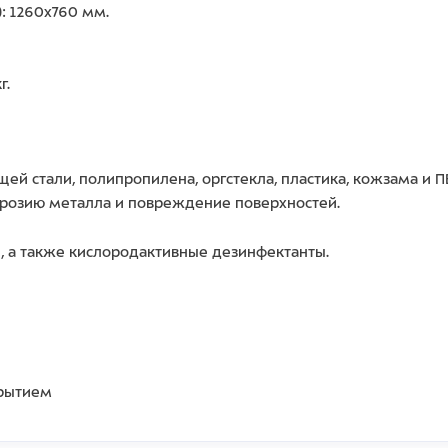
: 1260х760 мм.
г.
ей стали, полипропилена, оргстекла, пластика, кожзама и
ррозию металла и повреждение поверхностей.
, а также кислородактивные дезинфектанты.
крытием