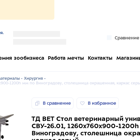
я.
''
Сравнение
''
емия зообизнеса
Работа мечты
Контакты
Магазин
атериалы -
Хирургия -
0x900-1200h мм по Виноградову, столешница окрашенная, каркас сер
В сравнение
В избранное
ТД ВЕТ Стол ветеринарный уни
СВУ-26.01, 1260x760x900-1200h
Виноградову, столешница окр