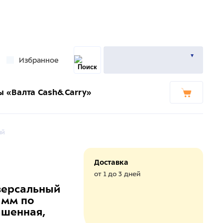
Избранное
ы «Валта Cash&Carry»
ый
Доставка
от 1 до 3 дней
версальный
 мм по
ашенная,