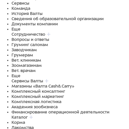
Сервисы
Команда
История Валты
Сведения об образовательной организации
Документы компании
Еще
Сотрудничество
Вопросы и ответы
Груминг салонам
Заводчикам
Грумерам
Вет. клиникам
Зоомагазинам
Вет. врачам
Еще
Сервисы Валты
Магазины «Валта Cash&Carry»
Комплексный консалтинг
Комплексный маркетинг
Комплексная логистика
Академия зообизнеса
Финансирование операционной деятельности
Каталог
Корма
Лакомства