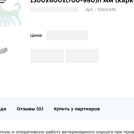
1300х600х(700-980)h мм (карк
Загрузка информации
Арт. : TD00476
Загрузка
Цена:
Загрузка
Загрузка
нде
Отзывы (0)
Купить у партнеров
ную и оперативную работу ветеринарного хирурга при пров