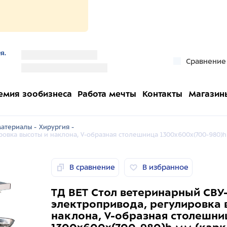
я.
''
Сравнение
''
емия зообизнеса
Работа мечты
Контакты
Магазин
атериалы -
Хирургия -
ровка высоты и наклона, V-образная столешница 1300х600х(700-980)h
В сравнение
В избранное
ТД ВЕТ Стол ветеринарный СВУ-
электропривода, регулировка 
наклона, V-образная столешни