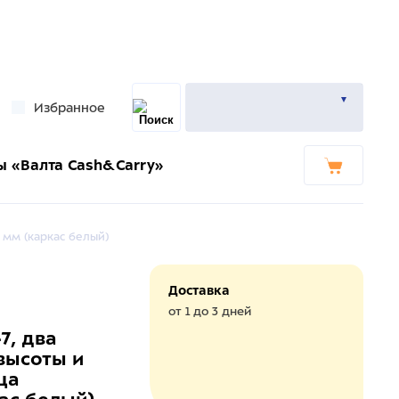
Избранное
ы «Валта Cash&Carry»
 мм (каркас белый)
Доставка
от 1 до 3 дней
7, два
высоты и
ца