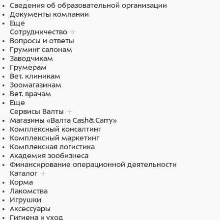
Сведения об образовательной организации
Документы компании
Материал каркаса: сталь с полимерно-
Еще
порошковым покрытием.
Сотрудничество
Цвет каркаса: белый.
Вопросы и ответы
Материал столешницы: нержавеющая сталь.
Груминг салонам
Размеры столешницы (с рейлингами): 1290х700
Заводчикам
мм.
Грумерам
Регулировка наклона секций: 0-50 гр.
Вет. клиникам
Регулировка высоты: 700-1030 мм.
Зоомагазинам
Максимальная нагрузка: 80 кг.
Вет. врачам
Важно: Стол поставляется на опорах, может быть
Еще
Сервисы Валты
дооснащен комплектом колес (приобретается
Магазины «Валта Cash&Carry»
отдельно).
Комплексный консалтинг
Комплексный маркетинг
Обработка и дезинфекция поверхностей:
Комплексная логистика
Академия зообизнеса
НЕ ДОПУСКАЕТСЯ уборка покрытия из нержавеющей
Финансирование операционной деятельности
стали, полипропилена, оргстекла, пластика, кожзама и
Каталог
ПВХ абразивными и хлорсодержащими средствами.
Корма
Лакомства
Данные средства могут вызвать коррозию металла и
Игрушки
повреждение поверхностей.
Аксессуары
Гигиена и уход