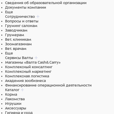
Сведения об образовательной организации
Стол может устанавливаться на поворотные колеса со
Документы компании
стопорными механизмами, выполненными из пластика.
Еще
Сотрудничество
Пластиковые колеса защищают пол от механических
Вопросы и ответы
повреждений и царапин, обеспечивают маневренность
Груминг салонам
на неровных полах.
Заводчикам
Грумерам
В базовую комплектацию стола входят:
Вет. клиникам
Зоомагазинам
Штатив для вливаний.
Вет. врачам
Навесная емкость для отходов из нержавеющей
Еще
стали.
Сервисы Валты
Магазины «Валта Cash&Carry»
Основные характеристики:
Комплексный консалтинг
Комплексный маркетинг
Материал каркаса: cталь с полимерно-
Комплексная логистика
порошковым покрытием.
Академия зообизнеса
Цвет каркаса: белый.
Финансирование операционной деятельности
Материал столешницы: нержавеющая сталь.
Каталог
Размеры столешницы: 1300х600 мм.
Корма
Пульт электропривода: ножной.
Лакомства
Регулировка высоты: 330-1050 мм.
Игрушки
Максимальная статистическая нагрузка: 100 кг.
Аксессуары
Гигиена и уход