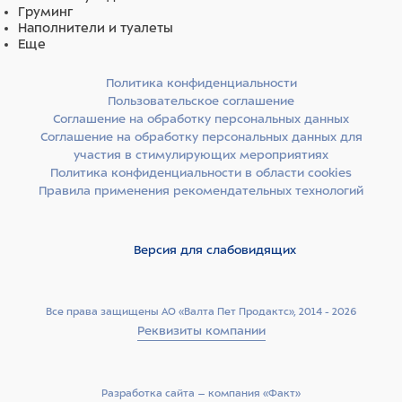
Важно:
Стол поставляется на опорах, может быть
Груминг
дооснащен комплектом колес (приобретается
Наполнители и туалеты
отдельно).
Еще
Обработка и дезинфекция поверхностей:
Политика конфиденциальности
Пользовательское соглашение
НЕ ДОПУСКАЕТСЯ уборка покрытия из нержавеющей
Соглашение на обработку персональных данных
стали, полипропилена, оргстекла, пластика, кожзама и
Соглашение на обработку персональных данных для
ПВХ абразивными и хлорсодержащими средствами.
участия в стимулирующих мероприятиях
Данные средства могут вызвать коррозию металла и
Политика конфиденциальности в области cookies
повреждение поверхностей.
Правила применения рекомендательных технологий
РЕКОМЕНДУЕМ использовать: Лайна, Мелисептол, а также
кислородактивные дезинфектанты.
Версия для слабовидящих
Состав
Все права защищены АО «Валта Пет Продактс», 2014 - 2026
Реквизиты компании
Нержавеющая сталь
Разработка сайта –­ компания «Факт»