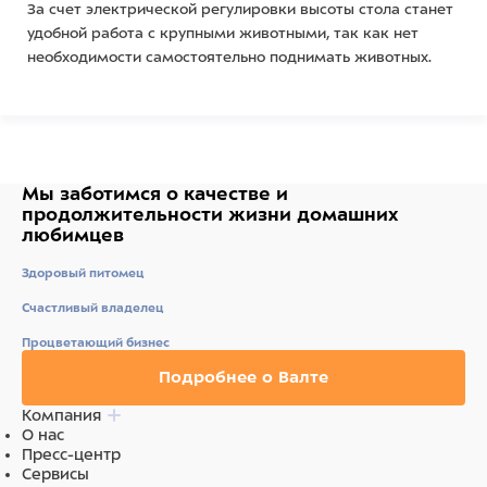
За счет электрической регулировки высоты стола станет
удобной работа с крупными животными, так как нет
необходимости самостоятельно поднимать животных.
Стол установлен на регулируемые опоры, которые
позволяют в широких пределах компенсировать
неровности пола.
Стол отлично подойдет для осмотра, перевязочных и
Мы заботимся о качестве
и
других лечебно-профилактических работ. СВУ-1
продолжительности жизни
домашних
любимцев
используется в ветеринарных клиниках, службах и
стационарах.
Здоровый питомец
Ветеринарный стол СВУ-11 с электроприводом
Счастливый владелец
поставляется в собранном виде.
Процветающий бизнес
Основные характеристики:
Подробнее о Валте
Материал каркаса: cталь с полимерно-
Компания
порошковым покрытием.
О нас
Цвет каркаса: белый.
Пресс-центр
Материал столешницы: фанера 10 мм с
Сервисы
поролоном и ПВХ.