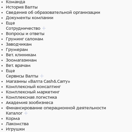
Команда
Размеры столешницы: 1360х600 мм.
История Валты
Пульт электропривода: ножной.
Сведения об образовательной организации
Регулировка высоты: 760-990 мм.
Документы компании
Общие габариты: 1300x600x(760-990) мм.
Еще
Максимальная статистическая нагрузка: 100 кг.
Сотрудничество
Вопросы и ответы
Важно: Стол поставляется на опорах, может быть
Груминг салонам
дооснащен комплектом колес (приобретается
Заводчикам
отдельно).
Грумерам
Вет. клиникам
Обработка и дезинфекция поверхностей:
Зоомагазинам
Вет. врачам
НЕ ДОПУСКАЕТСЯ уборка покрытия из нержавеющей
Еще
стали, полипропилена, оргстекла, пластика, кожзама и
Сервисы Валты
Магазины «Валта Cash&Carry»
ПВХ абразивными и хлорсодержащими средствами.
Комплексный консалтинг
Данные средства могут вызвать коррозию металла и
Комплексный маркетинг
повреждение поверхностей.
Комплексная логистика
Академия зообизнеса
РЕКОМЕНДУЕМ использовать: Лайна, Мелисептол, а также
Финансирование операционной деятельности
кислородактивные дезинфектанты.
Каталог
Корма
Лакомства
Игрушки