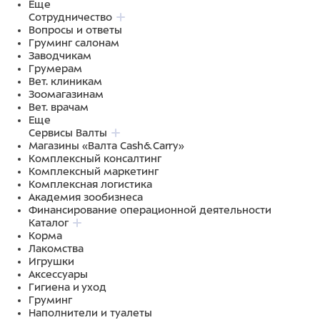
Еще
Сотрудничество
Вопросы и ответы
Груминг салонам
Заводчикам
Грумерам
Вет. клиникам
Зоомагазинам
Вет. врачам
Еще
Сервисы Валты
Магазины «Валта Cash&Carry»
Комплексный консалтинг
Комплексный маркетинг
Комплексная логистика
Академия зообизнеса
Финансирование операционной деятельности
Каталог
Корма
Лакомства
Игрушки
Аксессуары
Гигиена и уход
Груминг
Наполнители и туалеты