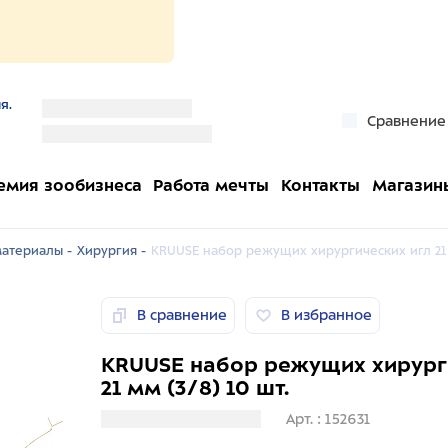
я.
''
Сравнение
''
емия зообизнеса
Работа мечты
Контакты
Магазин
атериалы -
Хирургия -
KRUUSE набор режущих хирургических игл 21 м
В сравнение
В избранное
KRUUSE набор режущих хирург
21 мм (3/8) 10 шт.
Загрузка информации
Арт. : 152631