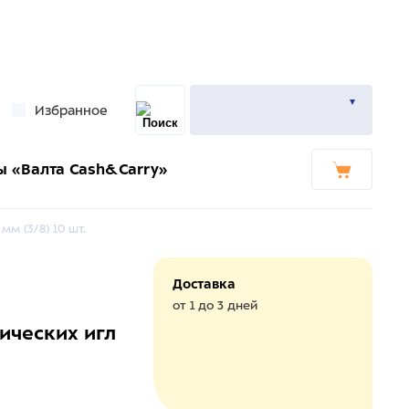
Избранное
ы «Валта Cash&Carry»
м (3/8) 10 шт.
Доставка
от 1 до 3 дней
ических игл