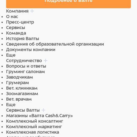
Подробнее о Валте
Компания
О нас
Пресс-центр
Сервисы
Команда
История Валты
Сведения об образовательной организации
Документы компании
Еще
Сотрудничество
Вопросы и ответы
Груминг салонам
Заводчикам
Грумерам
Вет. клиникам
Зоомагазинам
Вет. врачам
Еще
Сервисы Валты
Магазины «Валта Cash&Carry»
Комплексный консалтинг
Комплексный маркетинг
Комплексная логистика