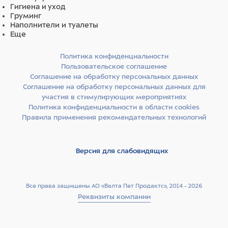
Гигиена и уход
Стандартная комплектация:
Груминг
Наполнители и туалеты
Основной модуль
Еще
Ультразвуковой датчик на выбор
Внутренняя батарея
Политика конфиденциальности
Кабель питания
Пользовательское соглашение
Руководство пользователя
Соглашение на обработку персональных данных
Соглашение на обработку персональных данных для
участия в стимулирующих мероприятиях
Датчики на выбор (количество датчиков указано в
Политика конфиденциальности в области cookies
наименовании товара):
Правила применения рекомендательных технологий
Конвексный датчик.
Микроконвексный низкочастотный датчик.
Микроконвексный высокочастотный датчик.
Версия для слабовидящих
Линейный датчик.
Линейный ректальный датчик.
Все права защищены АО «Валта Пет Продактс», 2014 - 2026
Реквизиты компании