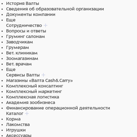
История Валты
импульсно-волновой допплер / 3D / 4D (метод свободной
Сведения об образовательной организации
руки);
Документы компании
Еще
Триплексный дисплей в реальном времени;
Сотрудничество
Вопросы и ответы
Технология непрерывной фокусировки по всей глубине
Груминг салонам
“All-In-Focus”;
Заводчикам
Грумерам
Трапециевидное изображение;
Вет. клиникам
Зоомагазинам
Тканевая гармоника;
Вет. врачам
Еще
Универсальный формат изображений, AVI, JPG, TIF, BMP,
Сервисы Валты
Магазины «Валта Cash&Carry»
SEQ, Dicom 3.0, хранение медицинских изображений,
Комплексный консалтинг
быстрое управление отчетами, превью, редактирование,
Комплексный маркетинг
печать и передача;
Комплексная логистика
Академия зообизнеса
Порты и выходы: 4 разъема для датчиков, USB 2.0, RS-232,
Финансирование операционной деятельности
XGA, DICOM 3.0, PAL-D, Network, DVD-R/W;
Каталог
Корма
Монитор 19″
Лакомства
Игрушки
Аксессуары