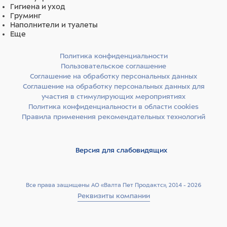
Гигиена и уход
Руководство пользователя
Груминг
Наполнители и туалеты
Еще
Датчики на выбор (количество датчиков указано в
наименовании товара):
Политика конфиденциальности
Конвексный датчик.
Пользовательское соглашение
Микроконвексный датчик.
Соглашение на обработку персональных данных
Линейный датчик.
Соглашение на обработку персональных данных для
Линейный ректальный датчик.
участия в стимулирующих мероприятиях
Политика конфиденциальности в области cookies
Правила применения рекомендательных технологий
Версия для слабовидящих
Все права защищены АО «Валта Пет Продактс», 2014 - 2026
Реквизиты компании