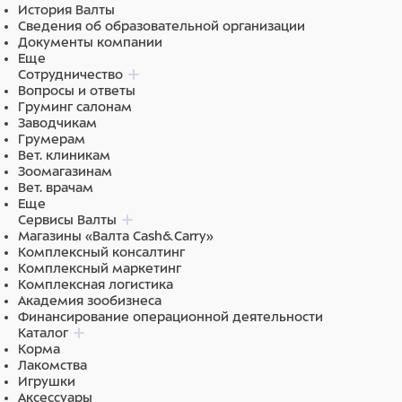
обработка изображения
История Валты
Измерения: расстояние, площадь, объем, ЧСС
Сведения об образовательной организации
ОВ измерения: Лошади GA (GSD) Коровы GA (BL, SL, HL)
Документы компании
Свиньи GA (HL) Овцы GA (USD) Кошки GA, EDD (HD, BD)
Еще
Собаки GA, EDD (GSD, CRL, HD, BD)
Сотрудничество
Вопросы и ответы
Отметки на теле: 40
Груминг салонам
Комментарии: дата/время, имя, пол, возраст,
Заводчикам
больница, примечания
Грумерам
Автоматическое создание отчета
Вет. клиникам
Порты: RS-232
Зоомагазинам
Клавиатура с подсветкой
Вет. врачам
Разъемы для датчиков: 2
Еще
10″ TFT ЖК экран
Сервисы Валты
Вес: 7 кг
Магазины «Валта Cash&Carry»
Размеры: 300х300х223
Комплексный консалтинг
Комплексный маркетинг
Комплексная логистика
Академия зообизнеса
Финансирование операционной деятельности
Каталог
Стандартная комплектация:
Корма
Лакомства
Основной модуль
Игрушки
Ультразвуковой датчик на выбор
Аксессуары
Кабель питания