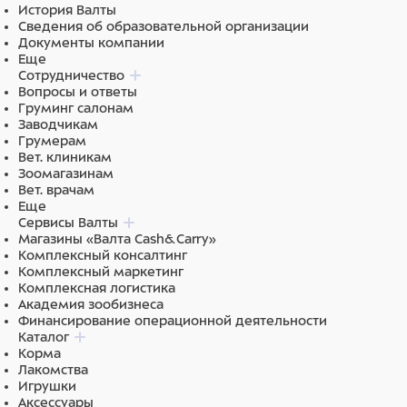
Датчики на выбор (количество датчиков указано в
История Валты
наименовании товара):
Сведения об образовательной организации
Документы компании
Конвексный датчик.
Еще
Микроконвексный датчик.
Сотрудничество
Линейный датчик.
Вопросы и ответы
Линейный ректальный датчик.
Груминг салонам
Линейный датчик для определения мясных
Заводчикам
качеств.
Грумерам
Вет. клиникам
Зоомагазинам
Опции (в стоимость не входят):
Вет. врачам
Еще
Электронные видеоочки
Сервисы Валты
Проставка гелевая для линейного датчика для
Магазины «Валта Cash&Carry»
определения мясных качеств.
Комплексный консалтинг
Дополнительная Li-ion батарея на 3 часа работы
Комплексный маркетинг
Зарядное устройство в автомобиль (зарядка
Комплексная логистика
аккумулятора в машине от прикуривателя)
Академия зообизнеса
Финансирование операционной деятельности
Каталог
Корма
Лакомства
Игрушки
Аксессуары