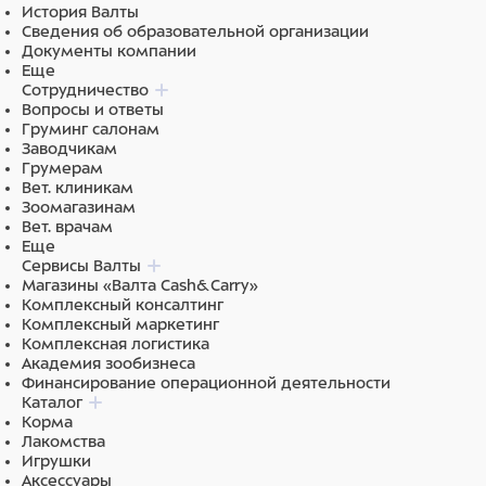
Датчики на выбор (количество датчиков указано в
История Валты
наименовании товара):
Сведения об образовательной организации
Документы компании
Конвексный датчик.
Еще
Микроконвексный датчик.
Сотрудничество
Линейный датчик.
Вопросы и ответы
Линейный ректальный датчик.
Груминг салонам
Линейный датчик для определения мясных
Заводчикам
качеств.
Грумерам
Вет. клиникам
Зоомагазинам
Опции (в стоимость не входят):
Вет. врачам
Еще
Электронные видеоочки
Сервисы Валты
Проставка гелевая для линейного датчика для
Магазины «Валта Cash&Carry»
определения мясных качеств.
Комплексный консалтинг
Дополнительная Li-ion батарея на 3 часа работы
Комплексный маркетинг
Зарядное устройство в автомобиль (зарядка
Комплексная логистика
аккумулятора в машине от прикуривателя)
Академия зообизнеса
Финансирование операционной деятельности
Каталог
Корма
Лакомства
Игрушки
Аксессуары