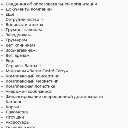
Длина стандартных перчаток: 52 см (± 2).
Сведения об образовательной организации
Документы компании
Еще
Сотрудничество
Состав
Вопросы и ответы
Груминг салонам
Материал (внешняя часть) : спилок
Заводчикам
Грумерам
Вет. клиникам
Зоомагазинам
Вет. врачам
Еще
Сервисы Валты
Магазины «Валта Cash&Carry»
Комплексный консалтинг
Комплексный маркетинг
Комплексная логистика
Академия зообизнеса
Финансирование операционной деятельности
Каталог
Корма
Лакомства
Игрушки
Аксессуары
Гигиена и уход