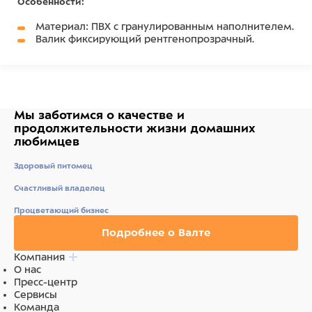
Особенности:
Материал: ПВХ с гранулированным наполнителем.
Валик фиксирующий рентгенопрозрачный.
Изделие устойчиво к воздействию ультрафиолета.
Изделие водонепроницаемо, обладает
повышенной износостойкостью.
Размер: 300x150D мм.
Важно: Возможно изготовление по индивидуальным
Мы заботимся о качестве
и
продолжительности жизни
домашних
размерам.
любимцев
Здоровый питомец
Счастливый владелец
Процветающий бизнес
Подробнее о Валте
Компания
О нас
Пресс-центр
Сервисы
Команда