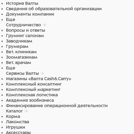
История Валты
Сведения об образовательной организации
Документы компании
Еще
Сотрудничество
Вопросы и ответы
Груминг салонам
Заводчикам
Грумерам
Вет. клиникам
Зоомагазинам
Вет. врачам
Еще
Сервисы Валты
Магазины «Валта Cash&Carry»
Комплексный консалтинг
Комплексный маркетинг
Комплексная логистика
Академия зообизнеса
Финансирование операционной деятельности
Каталог
Корма
Лакомства
Игрушки
Аксессуары