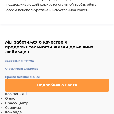
поддерживающий каркас из стальной трубы, обита
слоем пенополиуретана и искуственной кожей.
Возможен вариант изготовления со столешницей,
покрытой устойчивым к царапинам линолеумом.
Ветеринарный стол СВУ-5 поставляется в разобранном
виде.
Мы заботимся о качестве
и
продолжительности жизни
домашних
Основные характеристики:
любимцев
Материал каркаса: сталь с полимерно-
Здоровый питомец
порошковым покрытием.
Цвет каркаса: белый.
Счастливый владелец
Материал столешницы: фанера, обита слоем
пенополиуретана и искуственной кожей.
Процветающий бизнес
Цвет столешницы: черный.
Подробнее о Валте
Габаритные размеры: 1320x720x900 мм.
Максимальная нагрузка: 80 кг.
Компания
О нас
Важно:
Стол поставляется на опорах, может быть
Пресс-центр
дооснащен комплектом колес (приобретается
Сервисы
отдельно).
Команда