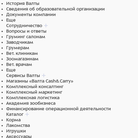
История Валты
Обработка и дезинфекция поверхностей:
Сведения об образовательной организации
Документы компании
НЕ ДОПУСКАЕТСЯ уборка покрытия из нержавеющей
Еще
Сотрудничество
стали, полипропилена, оргстекла, пластика, кожзама и
Вопросы и ответы
ПВХ абразивными и хлорсодержащими средствами.
Груминг салонам
Данные средства могут вызвать коррозию металла и
Заводчикам
повреждение поверхностей.
Грумерам
Вет. клиникам
РЕКОМЕНДУЕМ использовать: Лайна, Мелисептол, а также
Зоомагазинам
кислородактивные дезинфектанты.
Вет. врачам
Еще
Сервисы Валты
Магазины «Валта Cash&Carry»
Комплексный консалтинг
Комплексный маркетинг
Комплексная логистика
Академия зообизнеса
Финансирование операционной деятельности
Каталог
Корма
Лакомства
Игрушки
Аксессуары