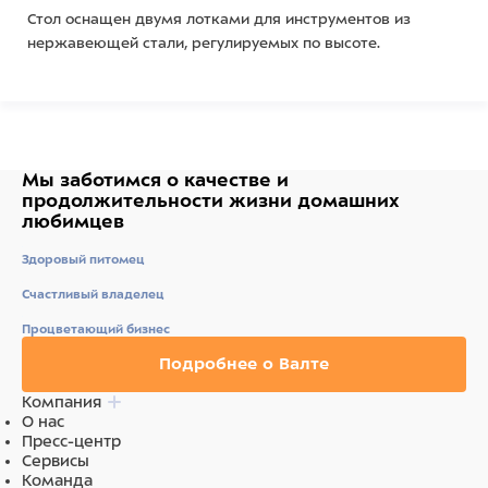
Стол оснащен двумя лотками для инструментов из
нержавеющей стали, регулируемых по высоте.
Основные характеристики:
Материала каркаса и столешницы: нержавеющая
сталь.
Габаритные размеры: 1200x780x800 мм.
Мы заботимся о качестве
и
Максимальная нагрузка: 100 кг.
продолжительности жизни
домашних
Важно: Стол установлен на регулируемые опоры, колеса
любимцев
приобретаются отдельно.
Здоровый питомец
Обработка и дезинфекция поверхностей:
Счастливый владелец
НЕ ДОПУСКАЕТСЯ уборка покрытия из нержавеющей
Процветающий бизнес
стали, полипропилена, оргстекла и ПВХ абразивными и
Подробнее о Валте
хлорсодержащими средствами. Данные средства могут
вызвать коррозию металла и повреждение
Компания
поверхностей.
О нас
Пресс-центр
РЕКОМЕНДУЕМ использовать: Лайна, Мелисептол, а также
Сервисы
Команда
кислородактивные дезинфектанты.