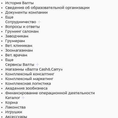
История Валты
Сведения об образовательной организации
Документы компании
Еще
Сотрудничество
Вопросы и ответы
Груминг салонам
Заводчикам
Грумерам
Вет. клиникам
Зоомагазинам
Вет. врачам
Еще
Сервисы Валты
Магазины «Валта Cash&Carry»
Комплексный консалтинг
Комплексный маркетинг
Комплексная логистика
Академия зообизнеса
Финансирование операционной деятельности
Каталог
Корма
Лакомства
Игрушки
Аксессуары