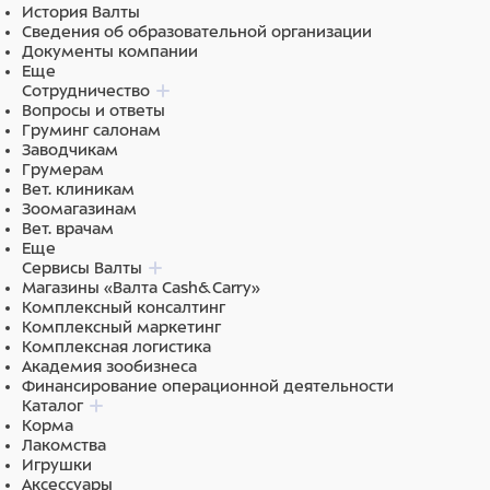
История Валты
ЛДСП, HPL
Сведения об образовательной организации
Документы компании
Еще
Сотрудничество
Вопросы и ответы
Груминг салонам
Заводчикам
Грумерам
Вет. клиникам
Зоомагазинам
Вет. врачам
Еще
Сервисы Валты
Магазины «Валта Cash&Carry»
Комплексный консалтинг
Комплексный маркетинг
Комплексная логистика
Академия зообизнеса
Финансирование операционной деятельности
Каталог
Корма
Лакомства
Игрушки
Аксессуары