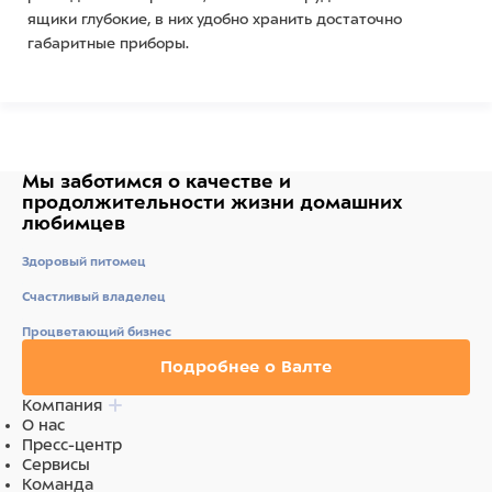
ящики глубокие, в них удобно хранить достаточно
габаритные приборы.
Под одним из краев столешницы открытое пространство,
в котором можно расположить корзину для отходов, или
подкатить столик для инструментов.
Свес столешницы можно расположить как слева, так и
Мы заботимся о качестве
и
справа, крепление универсальное.
продолжительности жизни
домашних
любимцев
Основные характеристики:
Здоровый питомец
Материал каркаса и ящиков: ЛДСП 16 мм.
Материал столешницы: лист HPL-пластика 10 мм.
Счастливый владелец
Размеры столешницы: 1200х580 мм.
Процветающий бизнес
Общие габариты: 1200x580x860 мм.
Максимальная нагрузка: 100 кг.
Подробнее о Валте
Цвет каркаса стола: уточняйте, пожалуйста, при заказе.
Компания
О нас
Пресс-центр
Сервисы
Состав
Команда