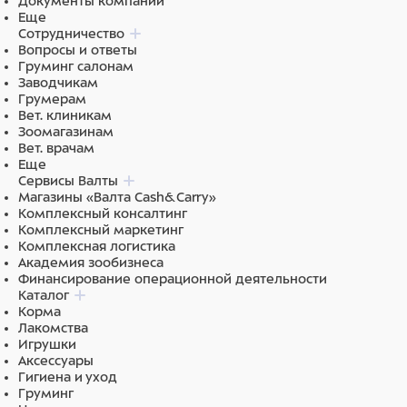
Документы компании
Еще
Сотрудничество
Вопросы и ответы
Груминг салонам
Заводчикам
Грумерам
Вет. клиникам
Зоомагазинам
Вет. врачам
Еще
Сервисы Валты
Магазины «Валта Cash&Carry»
Комплексный консалтинг
Комплексный маркетинг
Комплексная логистика
Академия зообизнеса
Финансирование операционной деятельности
Каталог
Корма
Лакомства
Игрушки
Аксессуары
Гигиена и уход
Груминг