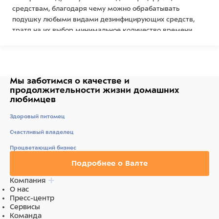
средствам, благодаря чему можно обрабатывать
подушку любыми видами дезинфицирующих средств,
тратя на их выбор минимальное количество времени.
Характеристики:
Материал подушки: кожзам с поролоновым
наполнителем.
Мы заботимся о качестве
и
Цвет: бежевый.
продолжительности жизни
домашних
Материал является водонепроницаемым и
любимцев
износостойким, это обеспечивает долгий срок
службы подушки.
Здоровый питомец
Размер: 680х150х150h мм.
Счастливый владелец
Процветающий бизнес
Подробнее о Валте
Компания
О нас
Пресс-центр
Сервисы
Команда