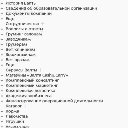
История Валты
Сведения об образовательной организации
Документы компании
Еще
Сотрудничество
Вопросы и ответы
Груминг салонам
Заводчикам
Грумерам
Вет. клиникам
Зоомагазинам
Вет. врачам
Еще
Сервисы Валты
Магазины «Валта Cash&Carry»
Комплексный консалтинг
Комплексный маркетинг
Комплексная логистика
Академия зообизнеса
Финансирование операционной деятельности
Каталог
Корма
Лакомства
Игрушки
Аксессуары