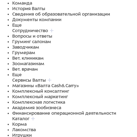
Команда
История Валты
Сведения об образовательной организации
Документы компании
Еще
Сотрудничество
Вопросы и ответы
Груминг салонам
Заводчикам
Грумерам
Вет. клиникам
Зоомагазинам
Вет. врачам
Еще
Сервисы Валты
Магазины «Валта Cash&Carry»
Комплексный консалтинг
Комплексный маркетинг
Комплексная логистика
Академия зообизнеса
Финансирование операционной деятельности
Каталог
Корма
Лакомства
Игрушки