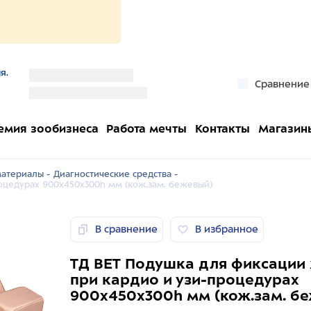
я.
''
Сравнение
''
емия зообизнеса
Работа мечты
Контакты
Магазин
атериалы -
Диагностические средства -
оцедурах 900х450х300h мм (кож.зам. бежевый)
В сравнение
В избранное
ТД ВЕТ Подушка для фиксации
при кардио и узи-процедурах
900х450х300h мм (кож.зам. б