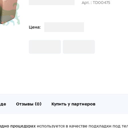
Загрузка информации
Арт. : TD00475
Загрузка
Цена:
Загрузка
Загрузка
нде
Отзывы (0)
Купить у партнеров
рдио процедурах
используется в качестве подкладки под т