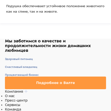
Подушка обеспечивает устойчивое положение животного
как на спине, так и на животе.
Особенности:
Материал: ПВХ с гранулированным наполнителем.
М-образная подушка рентгенопрозрачная.
Изделие устойчиво к воздействию ультрафиолета.
Мы заботимся о качестве
и
Изделие водонепроницаемо, обладает
продолжительности жизни
домашних
повышенной износостойкостью.
любимцев
Размер: 500x400x180h мм.
Здоровый питомец
Важно: Возможно изготовление по индивидуальным
размерам.
Счастливый владелец
Процветающий бизнес
Подробнее о Валте
Состав
Компания
Материал - поливинилхлорид с гранулированным
О нас
наполнителем.
Пресс-центр
Сервисы
Команда