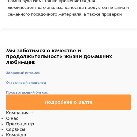
Лампа Вуда NEXT также применяется для
люминесцентного анализа качества продуктов питания и
семенного посадочного материала, а также проверки
денежных купюр на наличие люминесцирующих меток и
красок.
Осветитель может использоваться в индивидуальных
подсобных и фермерских хозяйствах, ветеринарных
Мы заботимся о качестве
и
учреждениях, а также иными потребителями для
продолжительности жизни
домашних
люминесцентного сравнительного анализа различных
любимцев
объектов.
Здоровый питомец
Осветитель выполнен на основе компактной
Счастливый владелец
люминесцентной ультрафиолетовой лампы «черного
света», помещенной в пластмассовый плафон.
Процветающий бизнес
Ультрафиолетовое излучение от лампы, используемой в
Подробнее о Валте
осветителе, не обладает бактерицидным действием и не
способствует появлению загара.
Компания
О нас
Шарнирная конструкция Лампы Вуда позволяет
Пресс-центр
установить удобный для освещения угол плафона.
Сервисы
Команда