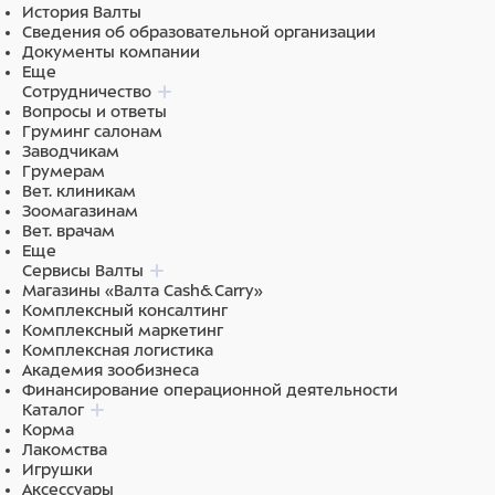
История Валты
Технические характеристики:
Сведения об образовательной организации
Тип светильника: ФДБ07-9-001.
Документы компании
Напряжение питания: 220 В.
Еще
Тип лампы: G23.
Сотрудничество
Масса: 0,9 кг.
Вопросы и ответы
Габаритные размеры: 295х65х65 мм.
Груминг салонам
Заводчикам
Грумерам
Вет. клиникам
Зоомагазинам
Вет. врачам
Еще
Сервисы Валты
Магазины «Валта Cash&Carry»
Комплексный консалтинг
Комплексный маркетинг
Комплексная логистика
Академия зообизнеса
Финансирование операционной деятельности
Каталог
Корма
Лакомства
Игрушки
Аксессуары