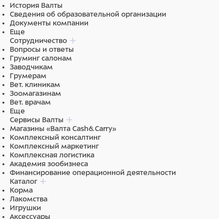
История Валты
Сведения об образовательной организации
Документы компании
Состав
Еще
Сотрудничество
Вопросы и ответы
Полипропилен
Груминг салонам
Заводчикам
Грумерам
Вет. клиникам
Зоомагазинам
Вет. врачам
Еще
Сервисы Валты
Магазины «Валта Cash&Carry»
Комплексный консалтинг
Комплексный маркетинг
Комплексная логистика
Академия зообизнеса
Финансирование операционной деятельности
Каталог
Корма
Лакомства
Игрушки
Аксессуары