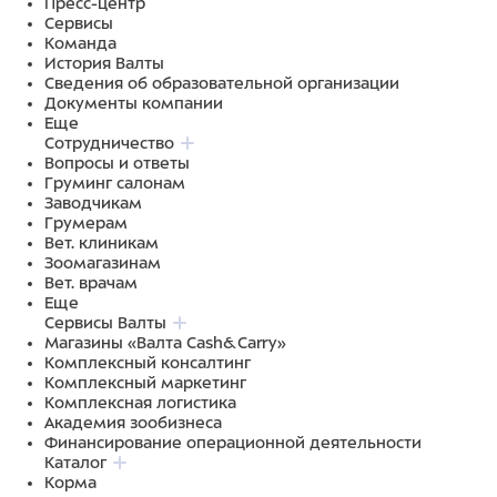
Пресс-центр
Сервисы
Команда
История Валты
Сведения об образовательной организации
Документы компании
Еще
Сотрудничество
Вопросы и ответы
Груминг салонам
Заводчикам
Грумерам
Вет. клиникам
Зоомагазинам
Вет. врачам
Еще
Сервисы Валты
Магазины «Валта Cash&Carry»
Комплексный консалтинг
Комплексный маркетинг
Комплексная логистика
Академия зообизнеса
Финансирование операционной деятельности
Каталог
Корма