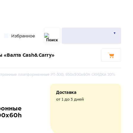
Избранное
ы «Валта Cash&Carry»
ектронные платформенные PT-300, 950х500х60h СКИДКА 20%
Доставка
от 1 до 3 дней
тронные
00х60h