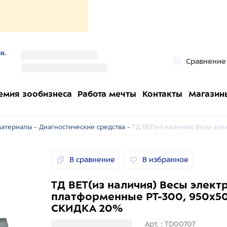
я.
''
Сравнение
''
емия зообизнеса
Работа мечты
Контакты
Магазин
атериалы -
Диагностические средства -
ТД ВЕТ(из наличия) Весы эл
В сравнение
В избранное
ТД ВЕТ(из наличия) Весы элек
платформенные PT-300, 950х5
СКИДКА 20%
Загрузка информации
Арт. : TD00707