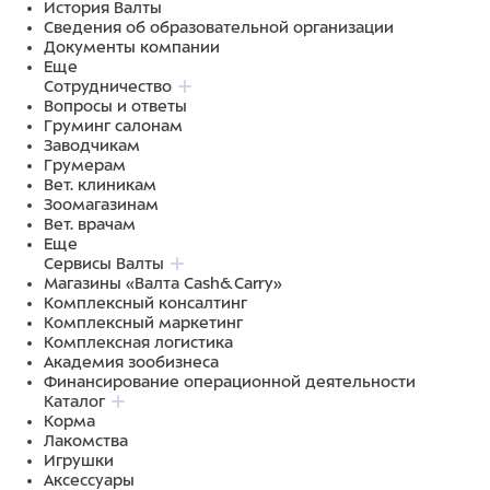
История Валты
Сведения об образовательной организации
Документы компании
Еще
Сотрудничество
Вопросы и ответы
Груминг салонам
Заводчикам
Грумерам
Вет. клиникам
Зоомагазинам
Вет. врачам
Еще
Сервисы Валты
Магазины «Валта Cash&Carry»
Комплексный консалтинг
Комплексный маркетинг
Комплексная логистика
Академия зообизнеса
Финансирование операционной деятельности
Каталог
Корма
Лакомства
Игрушки
Аксессуары