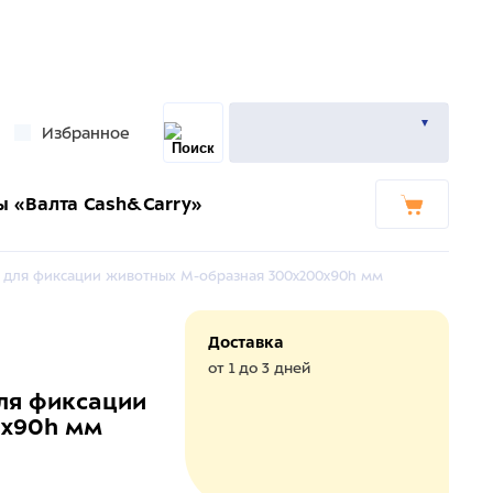
Избранное
ы «Валта Cash&Carry»
а для фиксации животных М-образная 300x200x90h мм
Доставка
от 1 до 3 дней
для фиксации
0x90h мм