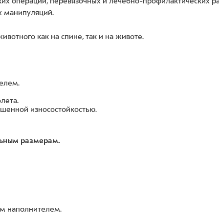
ких операций, перевязочных и лечебно-профилактических раб
х манипуляций.
вотного как на спине, так и на животе.
елем.
лета.
шенной износостойкостью.
льным размерам.
ым наполнителем.