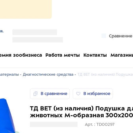
я.
''
Сравнение
''
емия зообизнеса
Работа мечты
Контакты
Магазин
атериалы -
Диагностические средства -
ТД ВЕТ (из наличия) Подушк
В сравнение
В избранное
ТД ВЕТ (из наличия) Подушка 
животных М-образная 300x20
Загрузка информации
Арт. : TD00297