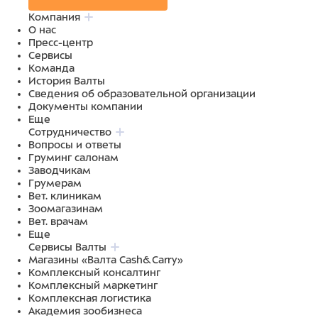
Компания
О нас
Пресс-центр
Сервисы
Команда
История Валты
Сведения об образовательной организации
Документы компании
Еще
Сотрудничество
Вопросы и ответы
Груминг салонам
Заводчикам
Грумерам
Вет. клиникам
Зоомагазинам
Вет. врачам
Еще
Сервисы Валты
Магазины «Валта Cash&Carry»
Комплексный консалтинг
Комплексный маркетинг
Комплексная логистика
Академия зообизнеса