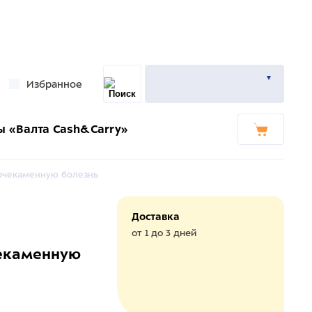
Избранное
ы «Валта Cash&Carry»
 мочекаменную болезнь
Доставка
от 1 до 3 дней
чекаменную