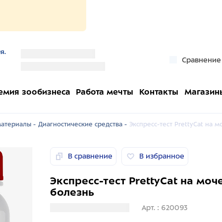
я.
''
Сравнение
''
емия зообизнеса
Работа мечты
Контакты
Магазин
атериалы -
Диагностические средства -
Экспресс-тест PrettyCat на
В сравнение
В избранное
Экспресс-тест PrettyCat на мо
болезнь
Загрузка информации
Арт. : 620093