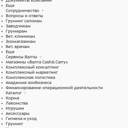
Документы компании
Еще
Сотрудничество
Вопросы и ответы
Груминг салонам
Заводчикам
Грумерам
Вет. клиникам
Зоомагазинам
Вет. врачам
Еще
Сервисы Валты
Магазины «Валта Cash&Carry»
Комплексный консалтинг
Комплексный маркетинг
Комплексная логистика
Академия зообизнеса
Финансирование операционной деятельности
Каталог
Корма
Лакомства
Игрушки
Аксессуары
Гигиена и уход
Груминг