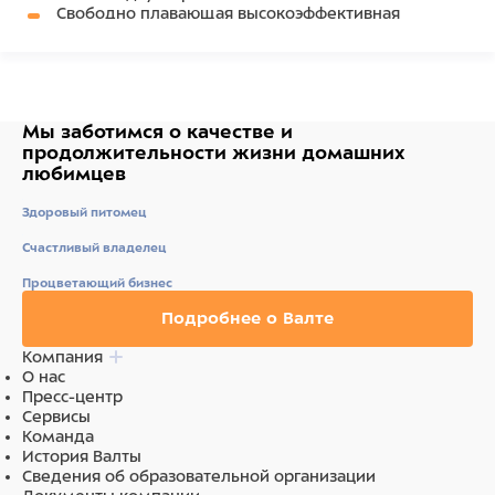
Свободно плавающая высокоэффективная
мембрана (Ø 42 мм), позволяющая передавать
тончайшие шумы при аускультации,
воспринимаемые до глубины под кожей до 120 мм.
Гибкая воронка, дающая оригинальные тоны и не
вызывающая раздражение холодом.
Мы заботимся о качестве
и
Двухтрубная система (двойная система трубок,
продолжительности жизни
домашних
длина трубок прибл. 60 см) с превосходным
любимцев
качеством звука.
Вращающиеся ушные оливы.
Стойкое к истиранию окрашивание головки и
Здоровый питомец
дужек цвета "мокрый асфальт".
Счастливый владелец
Вес 184 гр.
Процветающий бизнес
Подробнее о Валте
Компания
О нас
Пресс-центр
Сервисы
Команда
История Валты
Сведения об образовательной организации