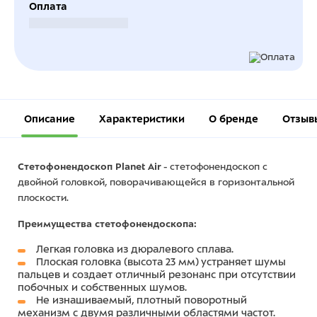
Оплата
Безналичный расчет
Описание
Характеристики
О бренде
Отзыв
Стетофонендоскоп Planet Air
- стетофонендоскоп с
двойной головкой, поворачивающейся в горизонтальной
плоскости.
Преимущества стетофонендоскопа:
Легкая головка из дюралевого сплава.
Плоская головка (высота 23 мм) устраняет шумы
пальцев и создает отличный резонанс при отсутствии
побочных и собственных шумов.
Не изнашиваемый, плотный поворотный
механизм с двумя различными областями частот.