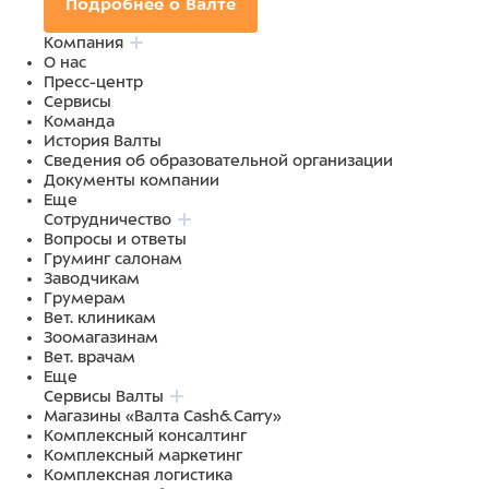
Подробнее о Валте
Компания
О нас
Пресс-центр
Сервисы
Команда
История Валты
Сведения об образовательной организации
Документы компании
Еще
Сотрудничество
Вопросы и ответы
Груминг салонам
Заводчикам
Грумерам
Вет. клиникам
Зоомагазинам
Вет. врачам
Еще
Сервисы Валты
Магазины «Валта Cash&Carry»
Комплексный консалтинг
Комплексный маркетинг
Комплексная логистика