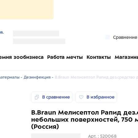
я.
''
Сравнение
''
емия зообизнеса
Работа мечты
Контакты
Магазин
атериалы -
Дезинфекция -
B.Braun Мелисептол Рапид дез.средство 
В сравнение
В избранное
B.Braun Мелисептол Рапид дез
небольших поверхностей, 750 
(Россия)
Загрузка информации
Арт. : 520068