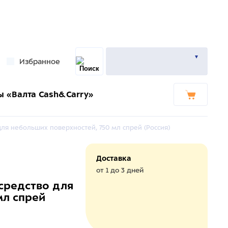
Избранное
ы «Валта Cash&Carry»
для небольших поверхностей, 750 мл спрей (Россия)
Доставка
от 1 до 3 дней
.средство для
мл спрей