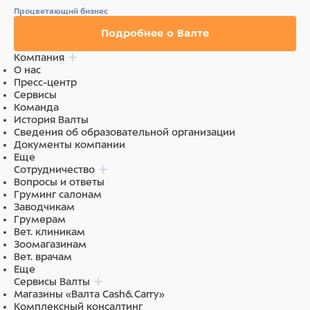
функциональные компоненты.
Процветающий бизнес
Подробнее о Валте
Компания
О нас
Пресс-центр
Сервисы
Команда
История Валты
Сведения об образовательной организации
Документы компании
Еще
Сотрудничество
Вопросы и ответы
Груминг салонам
Заводчикам
Грумерам
Вет. клиникам
Зоомагазинам
Вет. врачам
Еще
Сервисы Валты
Магазины «Валта Cash&Carry»
Комплексный консалтинг