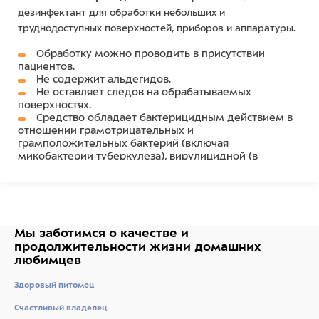
дезинфектант для обработки небольших и
труднодоступных поверхностей, приборов и аппаратуры.
Обработку можно проводить в присутствии
пациентов.
Не содержит альдегидов.
Не оставляет следов на обрабатываемых
поверхностях.
Средство обладает бактерицидным действием в
отношении грамотрицательных и
грамположительных бактерий (включая
микобактерии туберкулеза), вирулицидной (в
отношении возбудителей полиомиелита, гепатита В,
ВИЧ-инфекции) и фунгицидной активностью (в
отношении возбудителей кандидоза и трихофитии).
Время экспозиционной выдержки от 1 до 5мин.
Мы заботимся о качестве
и
Состав
продолжительности жизни
домашних
любимцев
Содержит в своем составе: 1-пропанол (пропиловый
Здоровый питомец
спирт) – не менее 50%, дидецилметиламмоний
хлорид - не более 0,075%, неионогенные
Счастливый владелец
поверхностно активные вещества (ПАВ) и другие