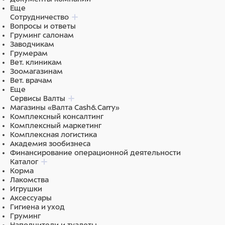
Еще
Объем (ед) - 0.09792 м³
Сотрудничество
Вопросы и ответы
Груминг салонам
Заводчикам
Грумерам
Основные характеристики
Вет. клиникам
Зоомагазинам
Цвет корпуса - Белый
Вет. врачам
Еще
ЖК -дисплей - Да
Сервисы Валты
Магазины «Валта Cash&Carry»
Колесные опоры - Да
Комплексный консалтинг
Комплексный маркетинг
Материал корпуса - Пластик
Комплексная логистика
Академия зообизнеса
Пульт ДУ - Да
Финансирование операционной деятельности
Каталог
Ручки для переноски - Да
Корма
Лакомства
Игрушки
Аксессуары
Гигиена и уход
Груминг